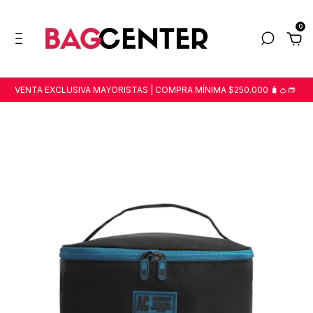
0
VENTA EXCLUSIVA MAYORISTAS | COMPRA MÍNIMA $250.000 🧳👛👝