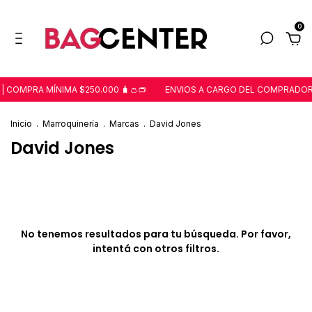
0
 COMPRA MÍNIMA $250.000 🧳👛👝
ENVIOS A CARGO DEL COMPRADO
Inicio
.
Marroquinería
.
Marcas
.
David Jones
David Jones
No tenemos resultados para tu búsqueda. Por favor,
intentá con otros filtros.