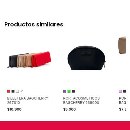
Productos similares
+1
BILLETERA BAGCHERRY
PORTACOSMETICOS
PORT
267010
BAGCHERRY 268000
BAGCH
$10.900
$5.900
$7.9