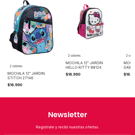
2 colores
2 colo
MOCHILA 12" JARDIN
MOCHI
2 colores
HELLO KITTY 88124
GABB
34210
MOCHILA 12" JARDIN
$16.990
$16.9
STITCH 27146
$16.990
Newsletter
Registrate y recibí nuestras ofertas.