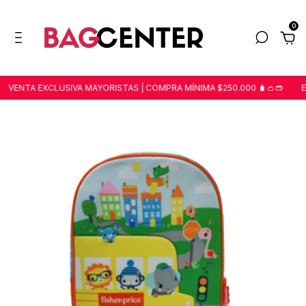
0
VENTA EXCLUSIVA MAYORISTAS | COMPRA MÍNIMA $250.000 🧳👛👝
EN