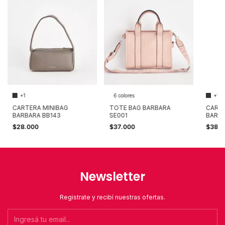
+1
6 colores
+1
CARTERA MINIBAG
TOTE BAG BARBARA
CART
BARBARA BB143
SE001
BARBA
$28.000
$37.000
$38.
Newsletter
Registrate y recibí nuestras ofertas.