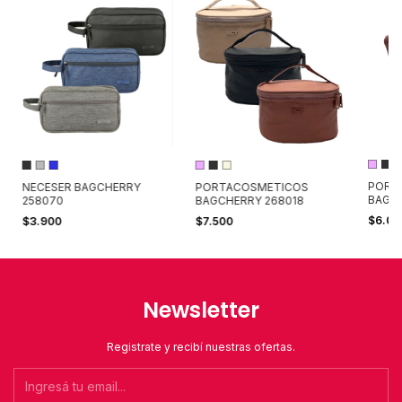
PORT
NECESER BAGCHERRY
PORTACOSMETICOS
BAGCH
258070
BAGCHERRY 268018
$6.0
$3.900
$7.500
Newsletter
Registrate y recibí nuestras ofertas.