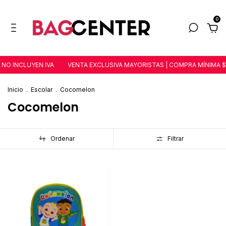
0
NO INCLUYEN IVA
VENTA EXCLUSIVA MAYORISTAS | COMPRA MÍNIMA $2
Inicio
.
Escolar
.
Cocomelon
Cocomelon
Ordenar
Filtrar