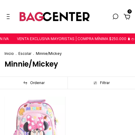
0
 IVA
VENTA EXCLUSIVA MAYORISTAS | COMPRA MÍNIMA $250.000 🧳👛
Inicio
.
Escolar
.
Minnie/Mickey
Minnie/Mickey
Ordenar
Filtrar